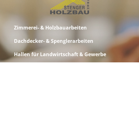
Zimmerei- & Holzbauarbeiten
Dachdecker- & Spenglerarbeiten
Hallen für Landwirtschaft & Gewerbe
Holzhäuser
Nagelplattenbinder
Sanierungen / Modernisierung
Asbestentsorgung
Kran- und Hebebühnenarbeiten
Denkmalschutz