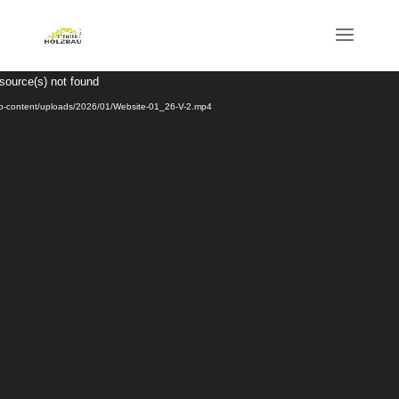
Video-
 source(s) not found
Player
/wp-content/uploads/2026/01/Website-01_26-V-2.mp4