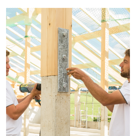
MASCHINENHALLEN /
REITHALLEN
HALLEN FÜR
LANDWIRTSCHAFT &
GEWERBE