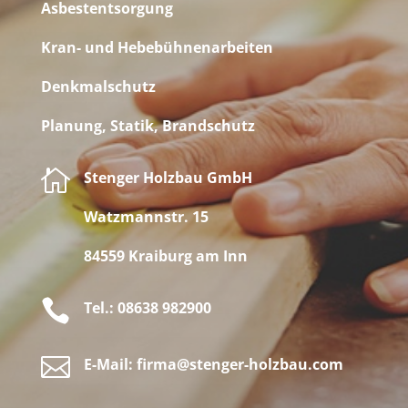
Asbestentsorgung
Kran- und Hebebühnenarbeiten
Denkmalschutz
Planung, Statik, Brandschutz

Stenger Holzbau GmbH
Watzmannstr. 15
84559 Kraiburg am Inn

Tel.: 08638 982900

E-Mail: firma@stenger-holzbau.com