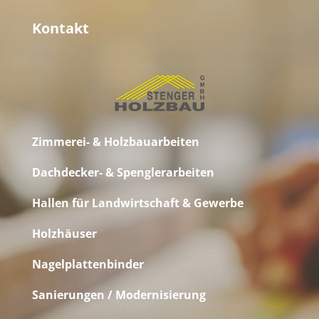
Kontakt
Zimmerei- & Holzbauarbeiten
Dachdecker- & Spenglerarbeiten
Hallen für Landwirtschaft & Gewerbe
Holzhäuser
Nagelplattenbinder
Sanierungen / Modernisierung