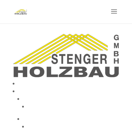
Startseite
Leistungen
Zimmerei- & Holzbauarbeiten
Dachfenster / Dachgauben
Dachdecker- & Spenglerarbeiten
Dachwartung