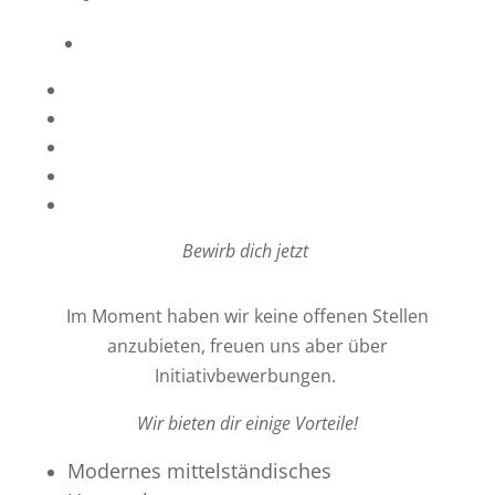
Planung, Statik, Brandschutz & KfW
Firmenausstattung
Stellenangebote
Downloads
Über uns
Aktuelles
Bewirb dich jetzt
Im Moment haben wir keine offenen Stellen
anzubieten, freuen uns aber
über
Initiativbewerbungen.
Wir bieten dir einige Vorteile!
Modernes mittelständisches