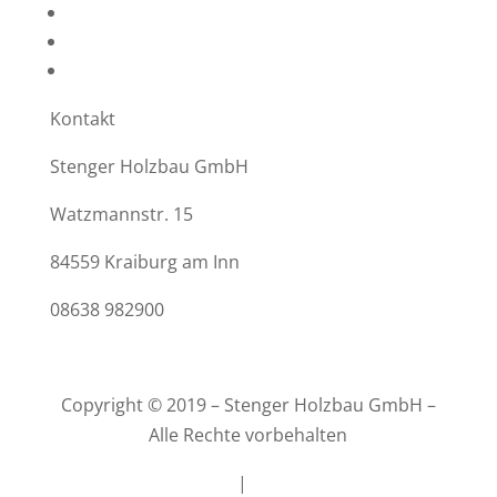
Kran- und Hebebühnenarbeiten
Denkmalschutz
Planung, Statik, Brandschutz
Kontakt
Stenger Holzbau GmbH
Watzmannstr. 15
84559 Kraiburg am Inn
08638 982900
firma@stenger-holzbau.com
Copyright © 2019 – Stenger Holzbau GmbH –
Alle Rechte vorbehalten
Impressum
|
Datenschutz