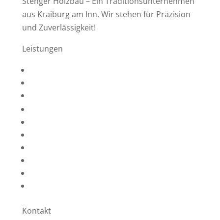
Stenger Holzbau – Ein Traditionsunternehmen
aus Kraiburg am Inn. Wir stehen für Präzision
und Zuverlässigkeit!
Leistungen
Zimmerei- & Holzbauarbeiten
Dachdecker- & Spenglerarbeiten
Hallen für Landwirtschaft & Gewerbe
Holzhäuser
Nagelplattenbinder
Sanierungen / Modernisierung
Asbestentsorgung
Kran- und Hebebühnenarbeiten
Denkmalschutz
Planung, Statik, Brandschutz
Kontakt