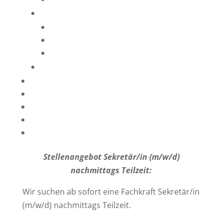
Denkmalschutz
Kirchen
Stadt- & Markthäuser
Landwirtschaftliche Bundwerkstadl
Planung, Statik, Brandschutz & KfW
Firmenausstattung
Stellenangebote
Downloads
Über uns
Aktuelles
Stellenangebot Sekretär/in (m/w/d)
nachmittags Teilzeit:
Wir suchen ab sofort eine Fachkraft Sekretär/in
(m/w/d) nachmittags Teilzeit.